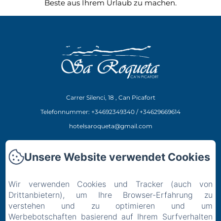
Beste aus Ihrem Urlaub zu machen.
Carrer Silenci, 18 , Can Picafort
Telefonnummer: +34692349340 / +34629669614
hotelsaroqueta@gmail.com
Hotel
Unsere Website verwendet Cookies
Restaurant
Erlebnisse
Wir verwenden Cookies und Tracker (auch von
Ort
Drittanbietern), um Ihre Browser-Erfahrung zu
Kontakt
verstehen und zu optimieren und um
Werbebotschaften basierend auf Ihrem Surfverhalten
Datenschutzerklärung