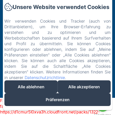
Hotel
Unsere Website verwendet Cookies
Restaurant
Erlebnisse
Wir verwenden Cookies und Tracker (auch von
Ort
Drittanbietern), um Ihre Browser-Erfahrung zu
Kontakt
verstehen und zu optimieren und um
Werbebotschaften basierend auf Ihrem Surfverhalten
Datenschutzerklärung
und Profil zu übermitteln. Sie können Cookies
Rechtliche Informationen
konfigurieren oder ablehnen, indem Sie auf „Meine
Cookie-Informationen
Präferenzen einstellen" oder „Alle Cookies ablehnen"
EN
FR
ES
IT
DE
klicken. Sie können auch alle Cookies akzeptieren,
indem Sie auf die Schaltfläche „Alle Cookies
akzeptieren" klicken. Weitere Informationen finden Sie
in unserer
Datenschutzrichtlinie
.
Alle ablehnen
Alle akzeptieren
Präferenzen
Failed to load BookingEngine/index: Loading chunk 1322
failed. (missing:
https://d1cmur5l0xva3h.cloudfront.net/packs/1322-