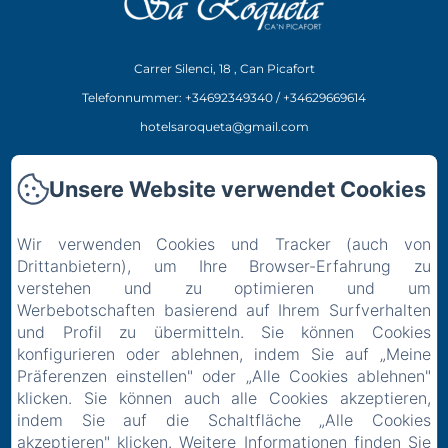
Carrer Silenci, 18 , Can Picafort
Telefonnummer: +34692349340 / +34629669614
hotelsaroqueta@gmail.com
Hotel
Unsere Website verwendet Cookies
Restaurant
Erlebnisse
Wir verwenden Cookies und Tracker (auch von
Ort
Drittanbietern), um Ihre Browser-Erfahrung zu
Kontakt
verstehen und zu optimieren und um
Werbebotschaften basierend auf Ihrem Surfverhalten
Datenschutzerklärung
und Profil zu übermitteln. Sie können Cookies
Rechtliche Informationen
konfigurieren oder ablehnen, indem Sie auf „Meine
Cookie-Informationen
Präferenzen einstellen" oder „Alle Cookies ablehnen"
EN
FR
ES
IT
DE
klicken. Sie können auch alle Cookies akzeptieren,
indem Sie auf die Schaltfläche „Alle Cookies
akzeptieren" klicken. Weitere Informationen finden Sie