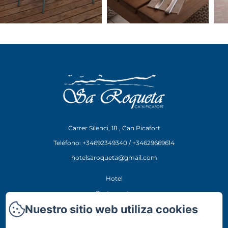
Carrer Silenci, 18 , Can Picafort
Teléfono: +34692349340 / +34629669614
hotelsaroqueta@gmail.com
Hotel
Restaurante
Nuestro sitio web utiliza cookies
Experiencias
Ubicación