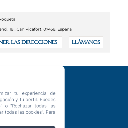
 Roqueta
enci, 18 , Can Picafort, 07458, España
NER LAS DIRECCIONES
LLÁMANOS
mizar tu experiencia de
ación y tu perfil. Puedes
rivacidad
s" o "Rechazar todas las
r todas las cookies". Para