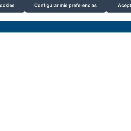
cookies
Configurar mis preferencias
Acept
Desarrollado con Amenitiz