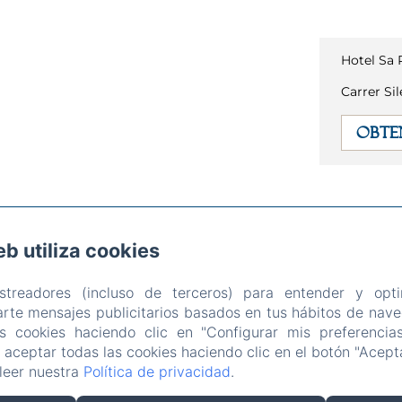
Hotel Sa
Carrer Sil
OBTE
eb utiliza cookies
arrer Silenci, 18 , Can Picafort
Teléfono: +34692349340 / +34629669614
astreadores (incluso de terceros) para entender y opti
hotelsaroqueta@gmail.com
rte mensajes publicitarios basados en tus hábitos de naveg
Restaurante
Experiencias
Ubicación
Contacto
Política de p
as cookies haciendo clic en "Configurar mis preferencia
Información legal
Información sobre cookies
aceptar todas las cookies haciendo clic en el botón "Acepta
leer nuestra
Política de privacidad
.
EN
FR
ES
IT
DE