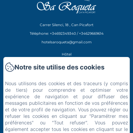
Carrer Silenci, 18 , Can Picafort
Téléphone: +34692349340 / +34629669614
hotelsaroqueta@gmail.com
Hôtel
Restaurant
Notre site utilise des cookies
Expériences
Emplacement
Nous utilisons des cookies et des traceurs (y compris
Contact
de tiers) pour comprendre et optimiser votre
expérience de navigation et pour diffuser des
Politique de confidentialité
messages publicitaires en fonction de vos préférences
Informations légales
et de votre profil de navigation. Vous pouvez régler ou
Informations sur les cookies
refuser les cookies en cliquant sur "Paramétrer mes
EN
FR
ES
IT
DE
préférences" ou "Tout refuser". Vous pouvez
également accepter tous les cookies en cliquant sur le