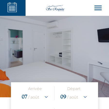
Arrivée
Départ
07
09
/ août
/ août