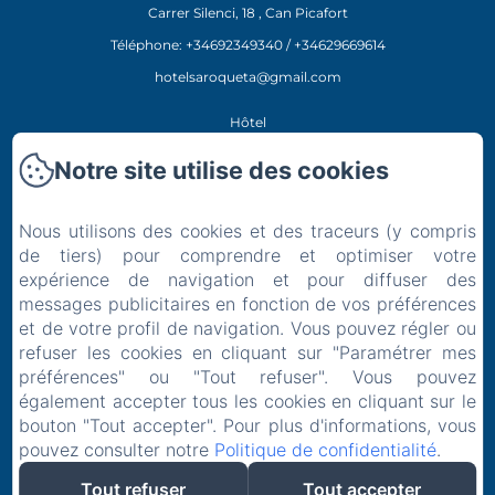
Carrer Silenci, 18 , Can Picafort
Téléphone: +34692349340 / +34629669614
hotelsaroqueta@gmail.com
Hôtel
Restaurant
Notre site utilise des cookies
Expériences
Emplacement
Nous utilisons des cookies et des traceurs (y compris
Contact
de tiers) pour comprendre et optimiser votre
expérience de navigation et pour diffuser des
Politique de confidentialité
messages publicitaires en fonction de vos préférences
Informations légales
et de votre profil de navigation. Vous pouvez régler ou
Informations sur les cookies
refuser les cookies en cliquant sur "Paramétrer mes
EN
FR
ES
IT
DE
préférences" ou "Tout refuser". Vous pouvez
également accepter tous les cookies en cliquant sur le
bouton "Tout accepter". Pour plus d'informations, vous
pouvez consulter notre
Politique de confidentialité
.
Tout refuser
Tout accepter