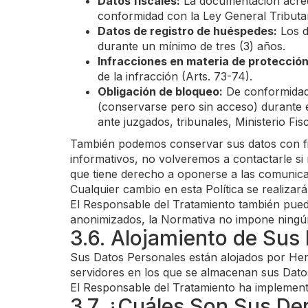
Datos fiscales:
La documentación acredi
conformidad con la Ley General Tributari
Datos de registro de huéspedes:
Los d
durante un mínimo de tres (3) años.
Infracciones en materia de protección
de la infracción (Arts. 73-74).
Obligación de bloqueo:
De conformidad 
(conservarse pero sin acceso) durante el
ante juzgados, tribunales, Ministerio Fi
También podemos conservar sus datos con fines
informativos, no volveremos a contactarle si 
que tiene derecho a oponerse a las comunica
Cualquier cambio en esta Política se realizar
El Responsable del Tratamiento también puede 
anonimizados, la Normativa no impone ningún 
3.6. Alojamiento de Sus
Sus Datos Personales están alojados por Her
servidores en los que se almacenan sus Dato
El Responsable del Tratamiento ha implement
3.7. ¿Cuáles Son Sus De