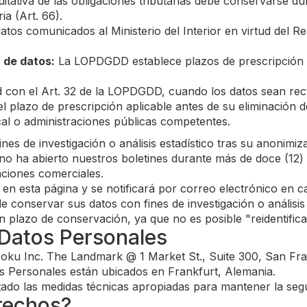
tativa de las obligaciones tributarias debe conservarse du
a (Art. 66).
atos comunicados al Ministerio del Interior en virtud del 
 de datos:
La LOPDGDD establece plazos de prescripción d
con el Art. 32 de la LOPDGDD, cuando los datos sean rect
 plazo de prescripción aplicable antes de su eliminación def
scal o administraciones públicas competentes.
 de investigación o análisis estadístico tras su anonimiza
no ha abierto nuestros boletines durante más de doce (12) 
ciones comerciales.
á en esta página y se notificará por correo electrónico en 
conservar sus datos con fines de investigación o análisis e
plazo de conservación, ya que no es posible "reidentificar
 Datos Personales
oku Inc. The Landmark @ 1 Market St., Suite 300, San Fra
s Personales están ubicados en Frankfurt, Alemania.
ado las medidas técnicas apropiadas para mantener la seg
rechos?