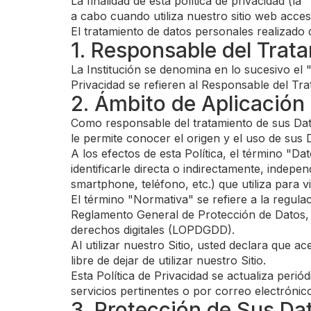
La finalidad de esta política de privacidad (l
a cabo cuando utiliza nuestro sitio web acces
El tratamiento de datos personales realizado d
1. Responsable del Trat
La Institución se denomina en lo sucesivo el 
Privacidad se refieren al Responsable del Tra
2. Ámbito de Aplicación 
Como responsable del tratamiento de sus Datos
le permite conocer el origen y el uso de sus 
A los efectos de esta Política, el término "D
identificarle directa o indirectamente, indepen
smartphone, teléfono, etc.) que utiliza para vi
El término "Normativa" se refiere a la regul
Reglamento General de Protección de Datos, y
derechos digitales (LOPDGDD).
Al utilizar nuestro Sitio, usted declara que a
libre de dejar de utilizar nuestro Sitio.
Esta Política de Privacidad se actualiza perió
servicios pertinentes o por correo electrónico
3. Protección de Sus Da