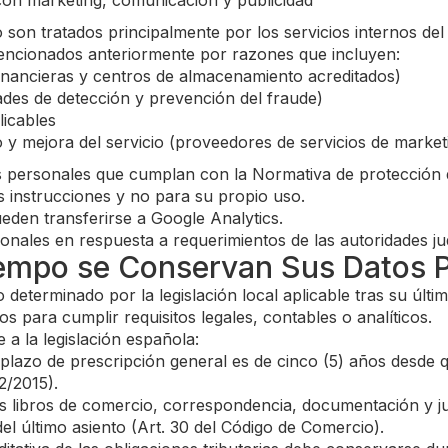
con marketing, comunicación y publicidad
o son tratados principalmente por los servicios internos d
encionados anteriormente por razones que incluyen:
financieras y centros de almacenamiento acreditados)
idades de detección y prevención del fraude)
licables
io y mejora del servicio (proveedores de servicios de marke
s personales que cumplan con la Normativa de protección d
 instrucciones y no para su propio uso.
eden transferirse a Google Analytics.
les en respuesta a requerimientos de las autoridades jud
iempo se Conservan Sus Datos 
eterminado por la legislación local aplicable tras su últ
 para cumplir requisitos legales, contables o analíticos.
a la legislación española:
plazo de prescripción general es de cinco (5) años desde qu
2/2015).
 libros de comercio, correspondencia, documentación y ju
el último asiento (Art. 30 del Código de Comercio).