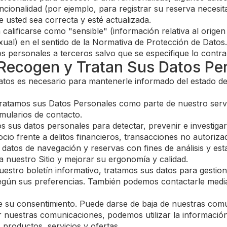
uncionalidad (por ejemplo, para registrar su reserva necesi
 usted sea correcta y esté actualizada.
ificarse como "sensible" (información relativa al origen ra
 sexual) en el sentido de la Normativa de Protección de Datos.
personales a terceros salvo que se especifique lo contrari
 Recogen y Tratan Sus Datos Pe
datos es necesario para mantenerle informado del estado 
atamos sus Datos Personales como parte de nuestro servic
rmularios de contacto.
 sus datos personales para detectar, prevenir e investigar 
cio frente a delitos financieros, transacciones no autoriz
atos de navegación y reservas con fines de análisis y est
a nuestro Sitio y mejorar su ergonomía y calidad.
estro boletín informativo, tratamos sus datos para gestion
ún sus preferencias. También podemos contactarle mediant
ere su consentimiento. Puede darse de baja de nuestras co
r nuestras comunicaciones, podemos utilizar la informació
 productos, servicios y ofertas