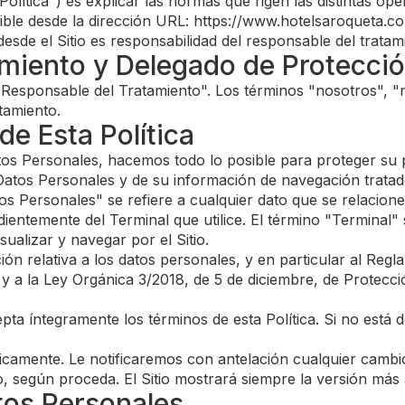
a "Política") es explicar las normas que rigen las distintas 
ible desde la dirección URL: https://www.hotelsaroqueta.com
esde el Sitio es responsabilidad del responsable del tratam
amiento y Delegado de Protecci
"Responsable del Tratamiento". Los términos "nosotros", "n
tamiento.
de Esta Política
 Personales, hacemos todo lo posible para proteger su priv
Datos Personales y de su información de navegación tratado
atos Personales" se refiere a cualquier dato que se relacio
dientemente del Terminal que utilice. El término "Terminal" s
sualizar y navegar por el Sitio.
ación relativa a los datos personales, y en particular al R
 a la Ley Orgánica 3/2018, de 5 de diciembre, de Protecci
cepta íntegramente los términos de esta Política. Si no est
dicamente. Le notificaremos con antelación cualquier cambio
, según proceda. El Sitio mostrará siempre la versión más a
tos Personales