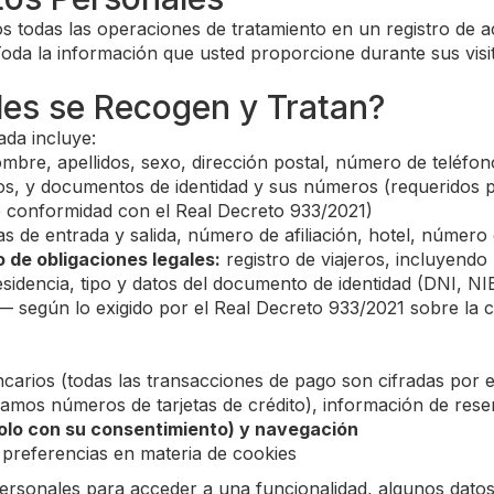
s todas las operaciones de tratamiento en un registro de 
oda la información que usted proporcione durante sus visita
les se Recogen y Tratan?
ada incluye:
mbre, apellidos, sexo, dirección postal, número de teléfono
os, y documentos de identidad y sus números (requeridos por
, de conformidad con el Real Decreto 933/2021)
s de entrada y salida, número de afiliación, hotel, número
 de obligaciones legales:
registro de viajeros, incluyend
residencia, tipo y datos del documento de identidad (DNI,
ma — según lo exigido por el Real Decreto 933/2021 sobre l
carios (todas las transacciones de pago son cifradas por 
mos números de tarjetas de crédito), información de reser
solo con su consentimiento) y navegación
 preferencias en materia de cookies
personales para acceder a una funcionalidad, algunos dato