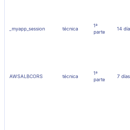
1ª
_myapp_session
técnica
14 dí
parte
1ª
AWSALBCORS
técnica
7 días
parte