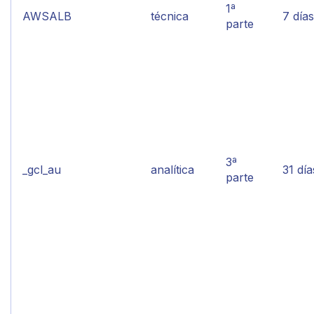
1ª
AWSALB
técnica
7 días
parte
3ª
_gcl_au
analítica
31 día
parte