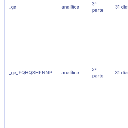
3ª
_ga
analítica
31 día
parte
3ª
_ga_FQHQSHFNNP
analítica
31 día
parte