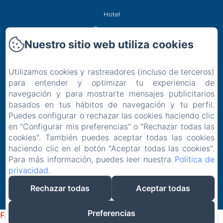
Hotel
Restaurante
Nuestro sitio web utiliza cookies
Experiencias
Ubicación
Utilizamos cookies y rastreadores (incluso de terceros)
Contacto
para entender y optimizar tu experiencia de
Política de privacidad
navegación y para mostrarte mensajes publicitarios
Información legal
basados en tus hábitos de navegación y tu perfil.
Puedes configurar o rechazar las cookies haciendo clic
Información sobre cookies
en "Configurar mis preferencias" o "Rechazar todas las
EN
FR
ES
IT
DE
cookies". También puedes aceptar todas las cookies
haciendo clic en el botón "Aceptar todas las cookies".
Desarrollado con Amenitiz
Para más información, puedes leer nuestra
Política de
privacidad
.
Rechazar todas
Aceptar todas
Preferencias
Failed to load BookingEngine/index: Loading chunk 1322