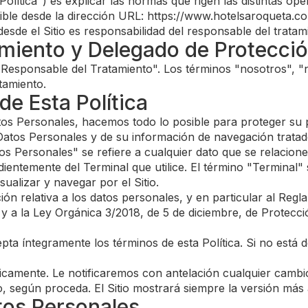
a "Política") es explicar las normas que rigen las distintas 
ible desde la dirección URL: https://www.hotelsaroqueta.com
esde el Sitio es responsabilidad del responsable del tratam
amiento y Delegado de Protecci
"Responsable del Tratamiento". Los términos "nosotros", "n
tamiento.
de Esta Política
 Personales, hacemos todo lo posible para proteger su priv
Datos Personales y de su información de navegación tratado
atos Personales" se refiere a cualquier dato que se relacio
dientemente del Terminal que utilice. El término "Terminal" s
sualizar y navegar por el Sitio.
ación relativa a los datos personales, y en particular al R
 a la Ley Orgánica 3/2018, de 5 de diciembre, de Protecci
cepta íntegramente los términos de esta Política. Si no est
dicamente. Le notificaremos con antelación cualquier cambio
, según proceda. El Sitio mostrará siempre la versión más a
tos Personales