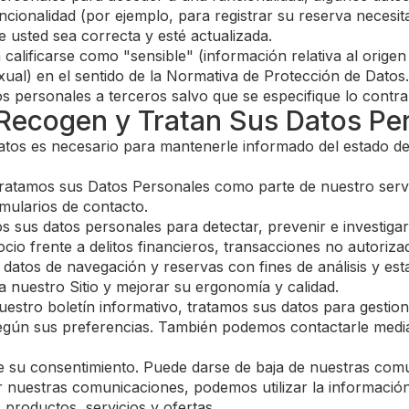
uncionalidad (por ejemplo, para registrar su reserva necesi
 usted sea correcta y esté actualizada.
ificarse como "sensible" (información relativa al origen ra
 sexual) en el sentido de la Normativa de Protección de Datos.
personales a terceros salvo que se especifique lo contrari
 Recogen y Tratan Sus Datos Pe
datos es necesario para mantenerle informado del estado 
atamos sus Datos Personales como parte de nuestro servic
rmularios de contacto.
 sus datos personales para detectar, prevenir e investigar 
cio frente a delitos financieros, transacciones no autoriz
atos de navegación y reservas con fines de análisis y est
a nuestro Sitio y mejorar su ergonomía y calidad.
estro boletín informativo, tratamos sus datos para gestion
ún sus preferencias. También podemos contactarle mediant
ere su consentimiento. Puede darse de baja de nuestras co
r nuestras comunicaciones, podemos utilizar la informació
 productos, servicios y ofertas