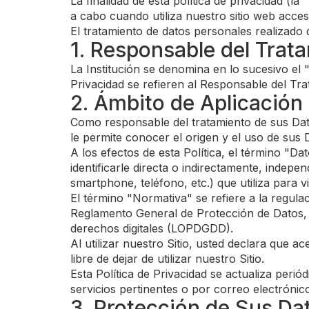
La finalidad de esta política de privacidad (l
a cabo cuando utiliza nuestro sitio web acces
El tratamiento de datos personales realizado d
1. Responsable del Trat
La Institución se denomina en lo sucesivo el 
Privacidad se refieren al Responsable del Tra
2. Ámbito de Aplicación 
Como responsable del tratamiento de sus Datos
le permite conocer el origen y el uso de sus 
A los efectos de esta Política, el término "D
identificarle directa o indirectamente, indepen
smartphone, teléfono, etc.) que utiliza para vi
El término "Normativa" se refiere a la regul
Reglamento General de Protección de Datos, y
derechos digitales (LOPDGDD).
Al utilizar nuestro Sitio, usted declara que a
libre de dejar de utilizar nuestro Sitio.
Esta Política de Privacidad se actualiza perió
servicios pertinentes o por correo electrónico
3. Protección de Sus Da