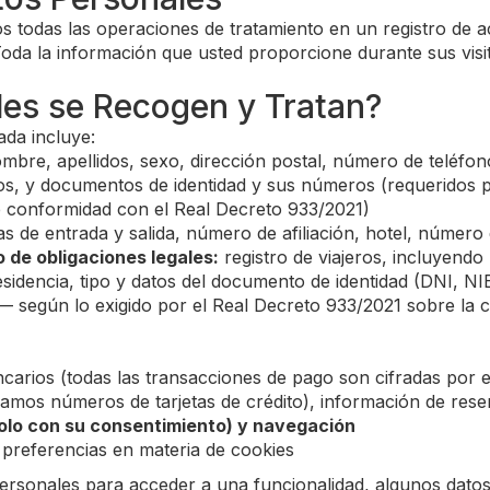
s todas las operaciones de tratamiento en un registro de 
oda la información que usted proporcione durante sus visita
les se Recogen y Tratan?
ada incluye:
mbre, apellidos, sexo, dirección postal, número de teléfono
os, y documentos de identidad y sus números (requeridos por
, de conformidad con el Real Decreto 933/2021)
s de entrada y salida, número de afiliación, hotel, número
 de obligaciones legales:
registro de viajeros, incluyend
residencia, tipo y datos del documento de identidad (DNI,
ma — según lo exigido por el Real Decreto 933/2021 sobre l
carios (todas las transacciones de pago son cifradas por 
mos números de tarjetas de crédito), información de reser
solo con su consentimiento) y navegación
 preferencias en materia de cookies
personales para acceder a una funcionalidad, algunos dato