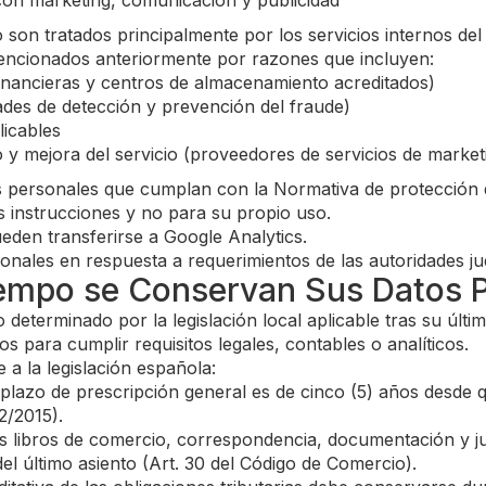
con marketing, comunicación y publicidad
o son tratados principalmente por los servicios internos d
encionados anteriormente por razones que incluyen:
financieras y centros de almacenamiento acreditados)
idades de detección y prevención del fraude)
licables
io y mejora del servicio (proveedores de servicios de marke
s personales que cumplan con la Normativa de protección d
 instrucciones y no para su propio uso.
eden transferirse a Google Analytics.
les en respuesta a requerimientos de las autoridades jud
iempo se Conservan Sus Datos 
eterminado por la legislación local aplicable tras su últ
 para cumplir requisitos legales, contables o analíticos.
a la legislación española:
plazo de prescripción general es de cinco (5) años desde qu
2/2015).
 libros de comercio, correspondencia, documentación y ju
el último asiento (Art. 30 del Código de Comercio).