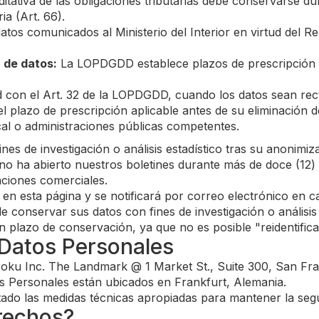
tativa de las obligaciones tributarias debe conservarse du
a (Art. 66).
atos comunicados al Ministerio del Interior en virtud del 
 de datos:
La LOPDGDD establece plazos de prescripción d
con el Art. 32 de la LOPDGDD, cuando los datos sean rect
 plazo de prescripción aplicable antes de su eliminación def
scal o administraciones públicas competentes.
 de investigación o análisis estadístico tras su anonimiza
no ha abierto nuestros boletines durante más de doce (12) 
ciones comerciales.
á en esta página y se notificará por correo electrónico en 
conservar sus datos con fines de investigación o análisis e
plazo de conservación, ya que no es posible "reidentificar
 Datos Personales
oku Inc. The Landmark @ 1 Market St., Suite 300, San Fra
s Personales están ubicados en Frankfurt, Alemania.
ado las medidas técnicas apropiadas para mantener la seg
rechos?