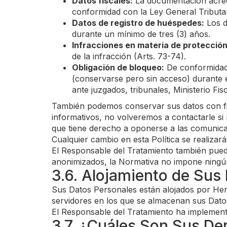
Datos fiscales:
La documentación acredi
conformidad con la Ley General Tributari
Datos de registro de huéspedes:
Los d
durante un mínimo de tres (3) años.
Infracciones en materia de protección
de la infracción (Arts. 73-74).
Obligación de bloqueo:
De conformidad 
(conservarse pero sin acceso) durante el
ante juzgados, tribunales, Ministerio Fi
También podemos conservar sus datos con fines
informativos, no volveremos a contactarle si 
que tiene derecho a oponerse a las comunica
Cualquier cambio en esta Política se realizar
El Responsable del Tratamiento también puede 
anonimizados, la Normativa no impone ningún 
3.6. Alojamiento de Sus
Sus Datos Personales están alojados por Her
servidores en los que se almacenan sus Dato
El Responsable del Tratamiento ha implement
3.7. ¿Cuáles Son Sus De