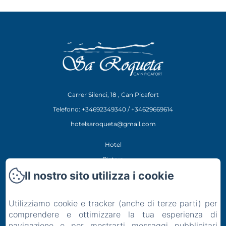
Carrer Silenci, 18 , Can Picafort
Telefono: +34692349340 / +34629669614
hotelsaroqueta@gmail.com
Hotel
Ristora
Il nostro sito utilizza i cookie
Esperienze
Posizione
Utilizziamo cookie e tracker (anche di terze parti) per
Contatto
comprendere e ottimizzare la tua esperienza di
Informativa Privacy
navigazione e per mostrarti messaggi pubblicitari