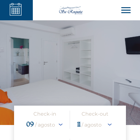
Check-in
Check-out
09
11
/ agosto
/ agosto