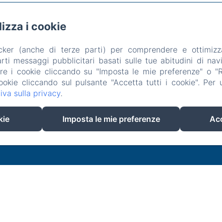
ilizza i cookie
arrer Silenci, 18 , Can Picafort
Telefono: +34692349340 / +34629669614
acker (anche di terze parti) per comprendere e ottimizz
hotelsaroqueta@gmail.com
ti messaggi pubblicitari basati sulle tue abitudini di navi
istora
Esperienze
Posizione
Contatto
Informativa Privacy
are i cookie cliccando su "Imposta le mie preferenze" o "Rif
Informazioni sui cookie
ookie cliccando sul pulsante "Accetta tutti i cookie". Per ul
iva sulla privacy
.
EN
FR
ES
IT
DE
kie
Imposta le mie preferenze
Acc
Funziona con Amenitiz