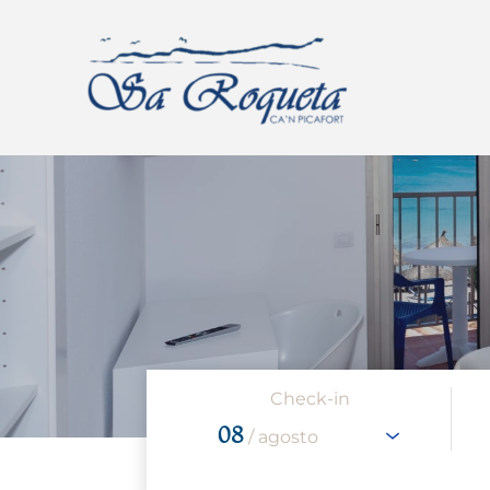
Check-in
08
/ agosto