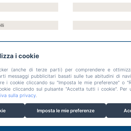
li
ilizza i cookie
arrer Silenci, 18 , Can Picafort
Telefono: +34692349340 / +34629669614
acker (anche di terze parti) per comprendere e ottimizz
hotelsaroqueta@gmail.com
ti messaggi pubblicitari basati sulle tue abitudini di navi
istora
Esperienze
Posizione
Contatto
Informativa Privacy
are i cookie cliccando su "Imposta le mie preferenze" o "Rif
Informazioni sui cookie
ookie cliccando sul pulsante "Accetta tutti i cookie". Per ul
iva sulla privacy
.
EN
FR
ES
IT
DE
kie
Imposta le mie preferenze
Acc
Funziona con Amenitiz