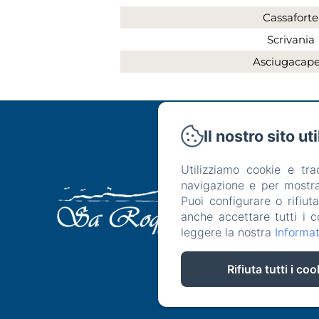
Cassaforte
Scrivania
Asciugacapel
Il nostro sito ut
C
Utilizziamo cookie e tr
navigazione e per mostrar
Hotel
R
Puoi configurare o rifiut
anche accettare tutti i c
leggere la nostra
Informat
Rifiuta tutti i coo