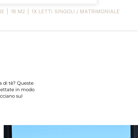
NE
|
18 M2
|
1X LETTI SINGOLI / MATRIMONIALE
a di tè? Queste
gettate in modo
acciano sul