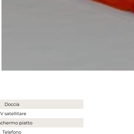
Doccia
V satellitare
schermo piatto
Telefono