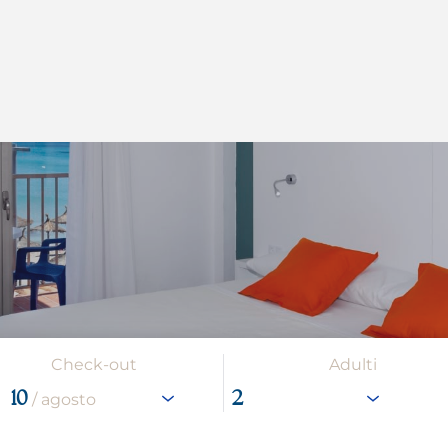
Check-out
Adulti
10
/ agosto