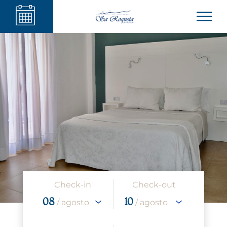
Check-in
Check-out
08
10
/ agosto
/ agosto