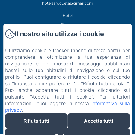
hotelsaroqueta@gmail.com
Hotel
Ristora
Il nostro sito utilizza i cookie
Esperienze
Posizione
Utilizziamo cookie e tracker (anche di terze parti) per
Contatto
comprendere e ottimizzare la tua esperienza di
Informativa Privacy
navigazione e per mostrarti messaggi pubblicitari
Note legali
basati sulle tue abitudini di navigazione e sul tuo
profilo. Puoi configurare o rifiutare i cookie cliccando
Informazioni sui cookie
su "Imposta le mie preferenze" o "Rifiuta tutti i cookie".
EN
FR
ES
IT
DE
Puoi anche accettare tutti i cookie cliccando sul
pulsante "Accetta tutti i cookie". Per ulteriori
Funziona con Amenitiz
informazioni, puoi leggere la nostra
Informativa sulla
privacy
.
Rifiuta tutti
Accetta tutti