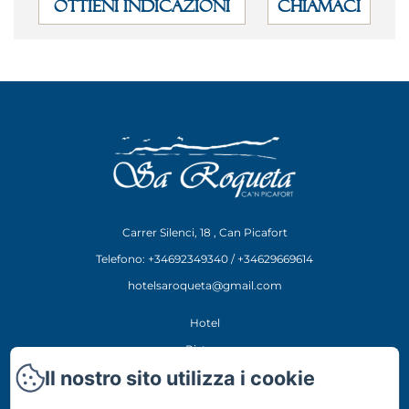
OTTIENI INDICAZIONI
CHIAMACI
Carrer Silenci, 18 , Can Picafort
Telefono: +34692349340 / +34629669614
hotelsaroqueta@gmail.com
Hotel
Ristora
Il nostro sito utilizza i cookie
Esperienze
Posizione